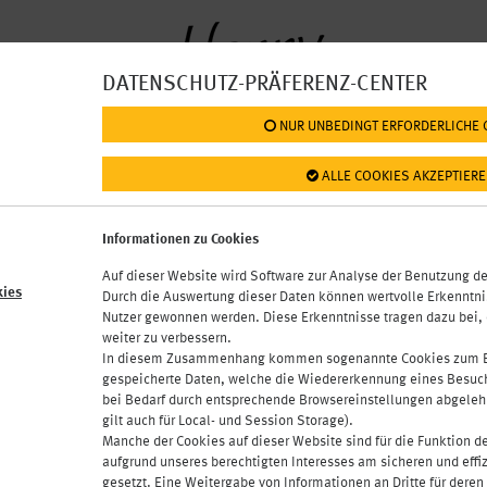
DATENSCHUTZ-PRÄFERENZ-CENTER
 NUR UNBEDINGT ERFORDERLICHE
SPEISEKARTE
AKH
: GETRÄNKE
 ALLE COOKIES AKZEPTIER
TE
RESTAURANTS
KONTAKT
OFFICE LUNCH
ÜBE
Informationen zu Cookies
 Billa
HENRY Market im
AKH
Auf dieser Website wird Software zur Analyse der Benutzung de
kies
Durch die Auswertung dieser Daten können wertvolle Erkenntni
Nutzer gewonnen werden. Diese Erkenntnisse tragen dazu bei, 
weiter zu verbessern.
alle Produkte
vegetarisch
vegan
l
PRODUKTFILTER:
In diesem Zusammenhang kommen sogenannte Cookies zum Ein
gespeicherte Daten, welche die Wiedererkennung eines Besuc
bei Bedarf durch entsprechende Browsereinstellungen abgelehn
gilt auch für Local- und Session Storage).
Manche der Cookies auf dieser Website sind für die Funktion 
aufgrund unseres berechtigten Interesses am sicheren und effi
gesetzt. Eine Weitergabe von Informationen an Dritte für dere