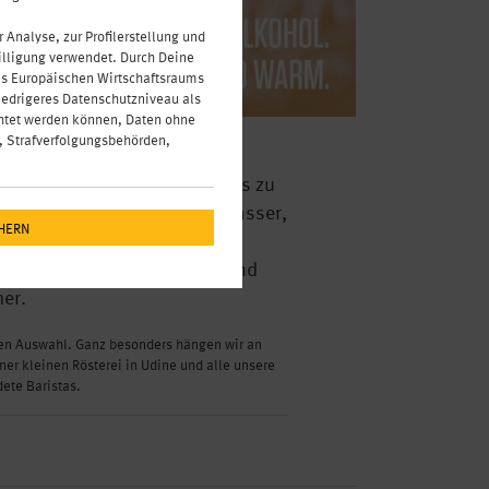
Analyse, zur Profilerstellung und
illigung verwendet. Durch Deine
s Europäischen Wirtschaftsraums
iedrigeres Datenschutzniveau als
chtet werden können, Daten ohne
 Strafverfolgungsbehörden,
Getränkesortiment hat einiges zu
 wie
San
Pellegrino Mineralwasser,
CHERN
rol Spritz finden Sie unsere
 wärmende Köstlichkeiten und
er.
eren Auswahl. Ganz besonders hängen wir an
er kleinen Rösterei in Udine und alle unsere
dete Baristas.