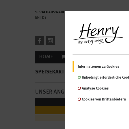
SPRACHAUSWAHL
EN
DE
HOME
ONLINESHOP
SPEISEKAR
Informationen zu Cookies
SPEISEKARTE >
HENRY Restaurants im
Unbedingt erforderliche Coo
Analyse Cookies
UNSER ANGEBOT
Cookies von Drittanbietern
BUFFET & CO
GETRÄNKE
Warme Getränke