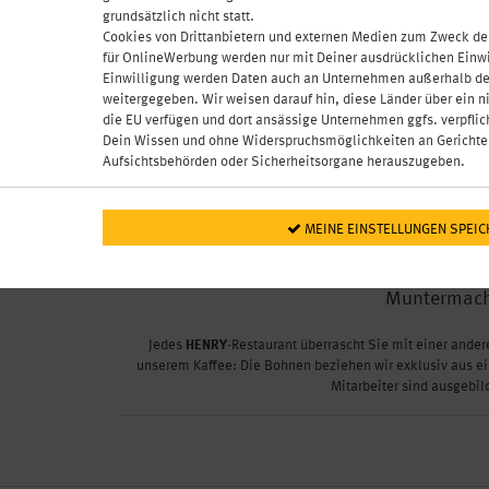
grundsätzlich nicht statt.
Cookies von Drittanbietern und externen Medien zum Zweck der 
für OnlineWerbung werden nur mit Deiner ausdrücklichen Einw
Einwilligung werden Daten auch an Unternehmen außerhalb de
weitergegeben. Wir weisen darauf hin, diese Länder über ein n
die EU verfügen und dort ansässige Unternehmen ggfs. verpfli
00 €
Dein Wissen und ohne Widerspruchsmöglichkeiten an Gerichte,
Aufsichtsbehörden oder Sicherheitsorgane herauszugeben.
Von weitgereist bis selbstgebraut: Unser 
bieten. Neben internationalen Bestsellern
 MEINE EINSTELLUNGEN SPEI
AriZona Eistee, Vitaminwater und Ape
hausgemachten Fruchtsäfte sowie auch
Muntermach
Jedes
HENRY
-Restaurant überrascht Sie mit einer and
unserem Kaffee: Die Bohnen beziehen wir exklusiv aus ein
Mitarbeiter sind ausgebil