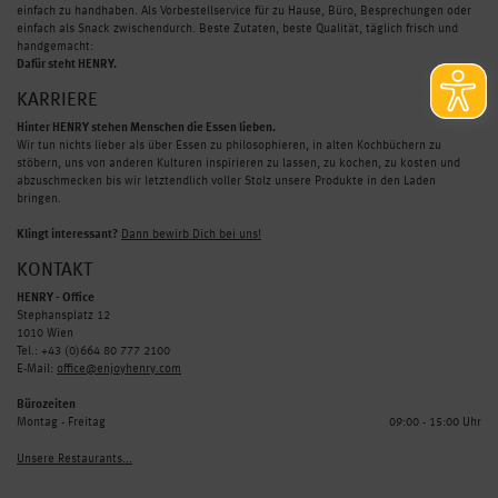
einfach zu handhaben. Als Vorbestellservice für zu Hause, Büro, Besprechungen oder
einfach als Snack zwischendurch. Beste Zutaten, beste Qualität, täglich frisch und
handgemacht:
Dafür steht HENRY.
KARRIERE
Hinter HENRY stehen Menschen die Essen lieben.
Wir tun nichts lieber als über Essen zu philosophieren, in alten Kochbüchern zu
stöbern, uns von anderen Kulturen inspirieren zu lassen, zu kochen, zu kosten und
abzuschmecken bis wir letztendlich voller Stolz unsere Produkte in den Laden
bringen.
Klingt interessant?
Dann bewirb Dich bei uns!
KONTAKT
HENRY - Office
Stephansplatz 12
1010 Wien
Tel.: +43 (0)664 80 777 2100
E-Mail:
office@enjoyhenry.com
Bürozeiten
Montag - Freitag
09:00 - 15:00 Uhr
Unsere Restaurants...