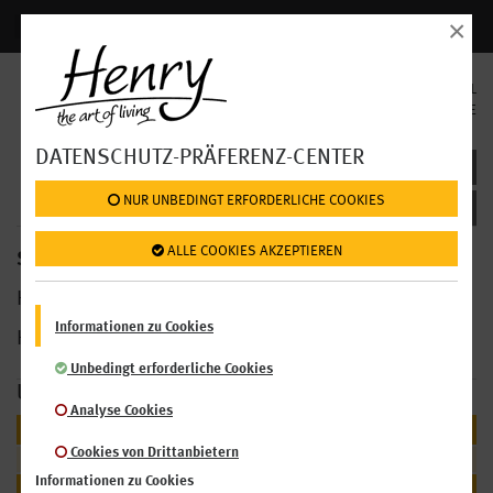
×
Anmelden | Registrieren
SPRACHAUSWAHL
EN
DE
DATENSCHUTZ-PRÄFERENZ-CENTER
SPEISEKARTE
AKH
: FRISCHE SALATE
 NUR UNBEDINGT ERFORDERLICHE COOKIES
 ALLE COOKIES AKZEPTIEREN
SPEISEKARTE >
HENRY Restaurants im Billa
Informationen zu Cookies
HENRY Market im
AKH
Unbedingt erforderliche Cookies
UNSER ANGEBOT
Analyse Cookies
BUFFET & CO
Cookies von Drittanbietern
Warme Speisen
Informationen zu Cookies
Frische Salate