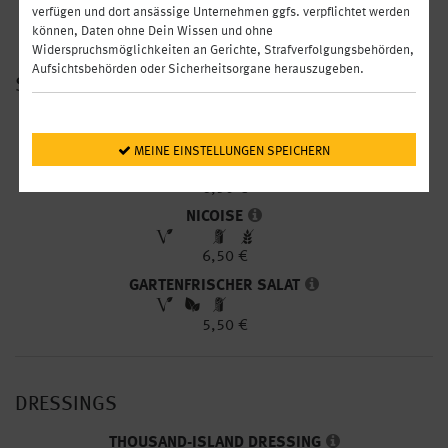
ROTKRAUT-KÜRBIS SALAT
verfügen und dort ansässige Unternehmen ggfs. verpflichtet werden
können, Daten ohne Dein Wissen und ohne
7,90 €
Widerspruchsmöglichkeiten an Gerichte, Strafverfolgungsbehörden,
Aufsichtsbehörden oder Sicherheitsorgane herauszugeben.
SALATE
CAESAR
 MEINE EINSTELLUNGEN SPEICHERN
6,50 €
NICOISE
6,50 €
GARTENFRISCHER SALAT
5,50 €
DRESSINGS
THOUSAND-ISLAND DRESSING