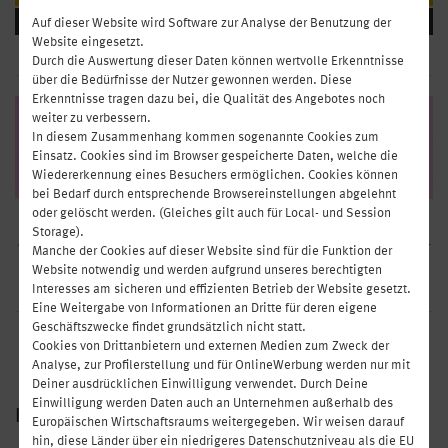
GETRÄNKE
Auf dieser Website wird Software zur Analyse der Benutzung der
Website eingesetzt.
Durch die Auswertung dieser Daten können wertvolle Erkenntnisse
über die Bedürfnisse der Nutzer gewonnen werden. Diese
Erkenntnisse tragen dazu bei, die Qualität des Angebotes noch
weiter zu verbessern.
In diesem Zusammenhang kommen sogenannte Cookies zum
Einsatz. Cookies sind im Browser gespeicherte Daten, welche die
Wiedererkennung eines Besuchers ermöglichen. Cookies können
bei Bedarf durch entsprechende Browsereinstellungen abgelehnt
oder gelöscht werden. (Gleiches gilt auch für Local- und Session
Stellen Sie sich einen Salat ganz nach Ihren Wünschen zusammen und
Storage).
wählen Sie zwischen drei verschiedenen Basis-Salaten mit Dressing Ihrer
Manche der Cookies auf dieser Website sind für die Funktion der
Wahl. Verfeinern Sie Ihr gesundes Mittagessen mit einem proteinreichen
Website notwendig und werden aufgrund unseres berechtigten
Topping je nach Belieben.
Interesses am sicheren und effizienten Betrieb der Website gesetzt.
Eine Weitergabe von Informationen an Dritte für deren eigene
Geschäftszwecke findet grundsätzlich nicht statt.
KW
32/33
HENRY
KOCHT
Cookies von Drittanbietern und externen Medien zum Zweck der
ab
MITTWOCH 05.08. - 11.08.
Analyse, zur Profilerstellung und für OnlineWerbung werden nur mit
Deiner ausdrücklichen Einwilligung verwendet. Durch Deine
Einwilligung werden Daten auch an Unternehmen außerhalb des
HEALTHY SALAD OF THE WEEK
Europäischen Wirtschaftsraums weitergegeben. Wir weisen darauf
hin, diese Länder über ein niedrigeres Datenschutzniveau als die EU