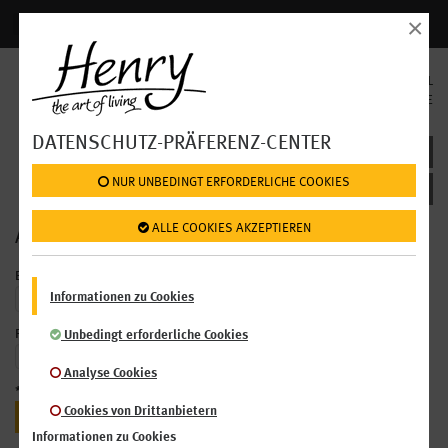
×
Anmelden | Registrieren
SPRACHAUSWAHL
EN
DE
DATENSCHUTZ-PRÄFERENZ-CENTER
LOGIN/REGISTER
 NUR UNBEDINGT ERFORDERLICHE COOKIES
 ALLE COOKIES AKZEPTIEREN
ANMELDEN
Benutzername/E-Mail
*
Informationen zu Cookies
Passwort
*
Unbedingt erforderliche Cookies
Analyse Cookies
*
Pflichtfelder
Cookies von Drittanbietern
Informationen zu Cookies