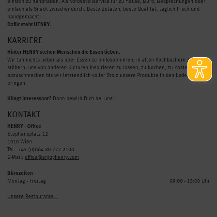
einfach zu handhaben. Als Vorbestellservice für zu Hause, Büro, Besprechungen oder
einfach als Snack zwischendurch. Beste Zutaten, beste Qualität, täglich frisch und
handgemacht:
Dafür steht HENRY.
KARRIERE
Hinter HENRY stehen Menschen die Essen lieben.
Wir tun nichts lieber als über Essen zu philosophieren, in alten Kochbüchern zu
stöbern, uns von anderen Kulturen inspirieren zu lassen, zu kochen, zu kosten und
abzuschmecken bis wir letztendlich voller Stolz unsere Produkte in den Laden
bringen.
Klingt interessant?
Dann bewirb Dich bei uns!
KONTAKT
HENRY - Office
Stephansplatz 12
1010 Wien
Tel.: +43 (0)664 80 777 2100
E-Mail:
office@enjoyhenry.com
Bürozeiten
Montag - Freitag
09:00 - 15:00 Uhr
Unsere Restaurants...