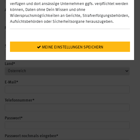
verfügen und dort ansässige Unternehmen ggfs. verpflichtet werden
können, Daten ohne Dein Wissen und ohne
Adresse
*
Widerspruchsmöglichkeiten an Gerichte, Strafverfolgungsbehörden,
Aufsichtsbehörden oder Sicherheitsorgane herauszugeben.
Postleitzahl
*
Stadt
*
 MEINE EINSTELLUNGEN SPEICHERN
Land
*
E-Mail
*
Telefonnummer
*
Passwort
*
Passwort nochmals eingeben
*