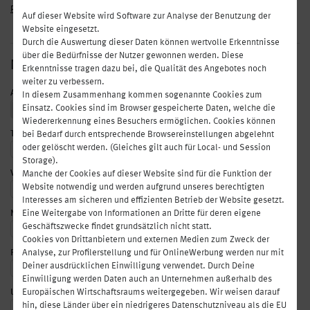
Passwort vergessen/zurücksetzen
Auf dieser Website wird Software zur Analyse der Benutzung der
Website eingesetzt.
Durch die Auswertung dieser Daten können wertvolle Erkenntnisse
über die Bedürfnisse der Nutzer gewonnen werden. Diese
NEUE REGISTRIERUNG
Erkenntnisse tragen dazu bei, die Qualität des Angebotes noch
weiter zu verbessern.
Anrede
*
In diesem Zusammenhang kommen sogenannte Cookies zum
Einsatz. Cookies sind im Browser gespeicherte Daten, welche die
Wiedererkennung eines Besuchers ermöglichen. Cookies können
Titel
bei Bedarf durch entsprechende Browsereinstellungen abgelehnt
oder gelöscht werden. (Gleiches gilt auch für Local- und Session
Storage).
Vorname
*
Manche der Cookies auf dieser Website sind für die Funktion der
Website notwendig und werden aufgrund unseres berechtigten
Interesses am sicheren und effizienten Betrieb der Website gesetzt.
Nachname
*
Eine Weitergabe von Informationen an Dritte für deren eigene
Geschäftszwecke findet grundsätzlich nicht statt.
Cookies von Drittanbietern und externen Medien zum Zweck der
Firma
Analyse, zur Profilerstellung und für OnlineWerbung werden nur mit
Deiner ausdrücklichen Einwilligung verwendet. Durch Deine
Einwilligung werden Daten auch an Unternehmen außerhalb des
Europäischen Wirtschaftsraums weitergegeben. Wir weisen darauf
Umsatzsteuer-Identifikationsnummer
UID
hin, diese Länder über ein niedrigeres Datenschutzniveau als die EU