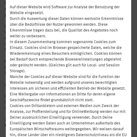
("
TKG
2021"). Im Folgenden erfahren Sie welche Informationen wir
Auf dieser Website wird Software zur Analyse der Benutzung der
erheben, verarbeiten und nutzen, wenn Sie unsere Website
Website eingesetzt.
www.enjoyhenry.com
("Website") besuchen und nutzen.
Durch die Auswertung dieser Daten können wertvolle Erkenntnisse
über die Bedürfnisse der Nutzer gewonnen werden. Diese
Gegebenenfalls müssen wir diese Datenschutzhinweise im Zuge der
Erkenntnisse tragen dazu bei, die Qualität des Angebotes noch
Weiterentwicklung des Internets von Zeit zu Zeit aktualisieren. Wir
weiter zu verbessern.
empfehlen Ihnen daher, diese Seite in regelmäßigen Abständen zu
In diesem Zusammenhang kommen sogenannte Cookies zum
überprüfen, um sicherzustellen, dass Sie die aktuellste Version gelesen
Einsatz. Cookies sind im Browser gespeicherte Daten, welche die
haben.
Wiedererkennung eines Besuchers ermöglichen. Cookies können
bei Bedarf durch entsprechende Browsereinstellungen abgelehnt
Henry ist Teil der DO & CO Unternehmensgruppe. Für Fragen zum
oder gelöscht werden. (Gleiches gilt auch für Local- und Session
Datenschutz bei Henry oder DO & CO kontaktieren Sie bitte unseren
Storage).
Datenschutzbeauftragten unter
datenschutz@doco.com
.
Manche der Cookies auf dieser Website sind für die Funktion der
Website notwendig und werden aufgrund unseres berechtigten
2. WAS SIND PERSONENBEZOGENE DATEN?
Interesses am sicheren und effizienten Betrieb der Website gesetzt.
Eine Weitergabe von Informationen an Dritte für deren eigene
Personenbezogene Daten sind Informationen über Betroffene, deren
Geschäftszwecke findet grundsätzlich nicht statt.
Identität bestimmt oder zumindest bestimmbar ist. Darunter fallen etwa
Cookies von Drittanbietern und externen Medien zum Zweck der
Ihr Name, Ihre E-Mail-Adresse, sowie Ihre IP Adresse.
Analyse, zur Profilerstellung und für OnlineWerbung werden nur mit
Deiner ausdrücklichen Einwilligung verwendet. Durch Deine
3. WELCHE PERSONENBEZOGENEN DATEN ERFASSEN WIR VON IHNEN UND
Einwilligung werden Daten auch an Unternehmen außerhalb des
WOFÜR?
Europäischen Wirtschaftsraums weitergegeben. Wir weisen darauf
hin, diese Länder über ein niedrigeres Datenschutzniveau als die EU