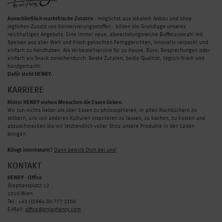
Ausschließlich marktfrische Zutaten
- möglichst aus lokalem Anbau und ohne
jeglichen Zusatz von Konservierungsstoffen - bilden die Grundlage unseres
reichhaltigen Angebots. Eine immer neue, abwechslungsreiche Buffetauswahl mit
Speisen aus aller Welt und frisch gekochten Fertiggerichten, innovativ verpackt und
einfach zu handhaben. Als Vorbestellservice für zu Hause, Büro, Besprechungen oder
einfach als Snack zwischendurch. Beste Zutaten, beste Qualität, täglich frisch und
handgemacht:
Dafür steht HENRY.
KARRIERE
Hinter HENRY stehen Menschen die Essen lieben.
Wir tun nichts lieber als über Essen zu philosophieren, in alten Kochbüchern zu
stöbern, uns von anderen Kulturen inspirieren zu lassen, zu kochen, zu kosten und
abzuschmecken bis wir letztendlich voller Stolz unsere Produkte in den Laden
bringen.
Klingt interessant?
Dann bewirb Dich bei uns!
KONTAKT
HENRY - Office
Stephansplatz 12
1010 Wien
Tel.: +43 (0)664 80 777 2100
E-Mail:
office@enjoyhenry.com