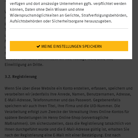
3.1. Kontaktaufnahme
verfügen und dort ansässige Unternehmen ggfs. verpflichtet werden
können, Daten ohne Dein Wissen und ohne
Wenn Sie per E-Mail, Telefon, postalisch oder über unser Kontaktformular
Widerspruchsmöglichkeiten an Gerichte, Strafverfolgungsbehörden,
mit uns Kontakt aufnehmen, werden Ihre freiwillig angegebenen
Aufsichtsbehörden oder Sicherheitsorgane herauszugeben.
personenbezogenen Daten (Anrede, Titel, Name, Firma, E-Mail,
Telefonnummer) und den Inhalt Ihrer Anfrage zwecks Bearbeitung dieser
und für den Fall von Anschlussfragen bei uns gespeichert (vorvertragliche
Maßnahmen bzw. berechtigte Interessen). Diese Daten geben wir an
 MEINE EINSTELLUNGEN SPEICHERN
unsere Konzerngesellschaften nur für die Bearbeitung der Anfrage weiter,
sofern dies anhand Ihrer Anfrage zu deren Beantwortung erforderlich ist.
Selbstverständlich übermitteln wir Ihre Anfrage nicht ohne Ihre
Einwilligung an Dritte.
3.2. Registrierung
Wenn Sie über diese Website ein Konto erstellen, erfassen, speichern und
verarbeiten wir jedenfalls Ihre Anrede, Namen, Benutzernamen, Adresse,
E-Mail-Adresse, Telefonnummer und das Passwort. Gegebenenfalls
speichern wir auch Ihren Titel, Ihre Firma und die UID-Nummer. Die
Verarbeitung erfolgt zum Zwecke der Verwaltung Ihres Online-Kontos für
spätere Bestellungen im Henry Online-Shop (vorvertragliche
Maßnahmen). Um sicherzustellen, dass die Registrierung tatsächlich von
Ihnen durchgeführt wurde und die E-Mail-Adresse gültig ist, erhalten Sie
nach der Registrierung eine E-Mail mit einer Bestätigung. Erst nach