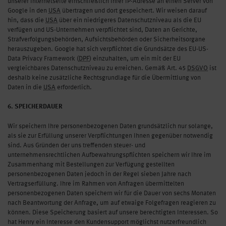
unserer Internetseite einschließlich Ihrer IP-Adresse an einen Server von
Google in den
USA
übertragen und dort gespeichert. Wir weisen darauf
hin, dass die
USA
über ein niedrigeres Datenschutzniveau als die EU
verfügen und US-Unternehmen verpflichtet sind, Daten an Gerichte,
Strafverfolgungsbehörden, Aufsichtsbehörden oder Sicherheitsorgane
herauszugeben. Google hat sich verpflichtet die Grundsätze des EU-US-
Data Privacy Framework (
DPF
) einzuhalten, um ein mit der EU
vergleichbares Datenschutzniveau zu erreichen. Gemäß Art. 45
DSGVO
ist
deshalb keine zusätzliche Rechtsgrundlage für die Übermittlung von
Daten in die
USA
erforderlich.
6. SPEICHERDAUER
Wir speichern Ihre personenbezogenen Daten grundsätzlich nur solange,
als sie zur Erfüllung unserer Verpflichtungen Ihnen gegenüber notwendig
sind. Aus Gründen der uns treffenden steuer- und
unternehmensrechtlichen Aufbewahrungspflichten speichern wir Ihre im
Zusammenhang mit Bestellungen zur Verfügung gestellten
personenbezogenen Daten jedoch in der Regel sieben Jahre nach
Vertragserfüllung. Ihre im Rahmen von Anfragen übermittelten
personenbezogenen Daten speichern wir für die Dauer von sechs Monaten
nach Beantwortung der Anfrage, um auf etwaige Folgefragen reagieren zu
können. Diese Speicherung basiert auf unsere berechtigten Interessen. So
hat Henry ein Interesse den Kundensupport möglichst nutzerfreundlich