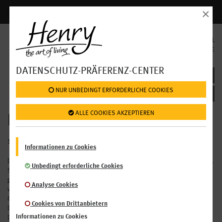
×
Anmelden | Registrieren
SPRACHAUSWAHL
EN
DE
DATENSCHUTZ-PRÄFERENZ-CENTER
DATENSCHUTZHINWEIS
 NUR UNBEDINGT ERFORDERLICHE COOKIES
 ALLE COOKIES AKZEPTIEREN
DATENSCHUTZHINWEISE
1. EINLEITUNG
Informationen zu Cookies
Der Schutz Ihrer persönlichen Daten ist uns, Henry - the art of living GmbH,
Unbedingt erforderliche Cookies
Stephansplatz 12, 1010 Wien, Telefon: +43 (0)1 74 000 2100, E-Mail:
office@enjoyhenry.com
, ("Henry", "wir") ein besonderes Anliegen. Wir
Analyse Cookies
verarbeiten Ihre personenbezogenen Daten daher ausschließlich auf
Grundlage der gesetzlichen Bestimmungen, insbesondere der
Cookies von Drittanbietern
Datenschutzgrundverordnung ("
DSGVO"
), des anwendbaren
Informationen zu Cookies
Datenschutzgesetzes 2018 ("
DSG
") und des Telekommunikationsgesetzes