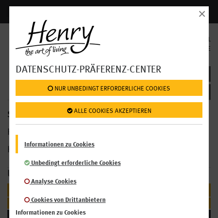
×
Anmelden | Registrieren
SPRACHAUSWAHL
EN
DE
DATENSCHUTZ-PRÄFERENZ-CENTER
SPEISEKARTE BILLA: CROISSANTS & CO
 NUR UNBEDINGT ERFORDERLICHE COOKIES
 ALLE COOKIES AKZEPTIEREN
SPEISEKARTE >
HENRY Restaurants im Billa
Informationen zu Cookies
HENRY Market im
AKH
Unbedingt erforderliche Cookies
UNSER ANGEBOT
Analyse Cookies
FRÜHSTÜCK
Cookies von Drittanbietern
Croissants & Co
Informationen zu Cookies
BUFFET & CO