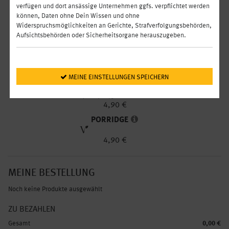
3,90 €
verfügen und dort ansässige Unternehmen ggfs. verpflichtet werden
VANILLESCHNECKE
können, Daten ohne Dein Wissen und ohne
Widerspruchsmöglichkeiten an Gerichte, Strafverfolgungsbehörden,
3,90 €
Aufsichtsbehörden oder Sicherheitsorgane herauszugeben.
FRISCH GEBACKENES BAGUETTE
0,95 €
 MEINE EINSTELLUNGEN SPEICHERN
PORRIDGE VEGAN
4,90 €
PORRIDGE
4,90 €
MEINE BESTELLUNG
Noch keine Produkte ausgewählt
ZU BEZAHLEN
Gesamt
0,00 €