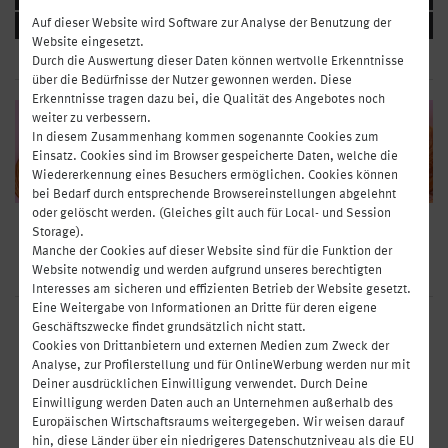
Auf dieser Website wird Software zur Analyse der Benutzung der
GETRÄNKE
Website eingesetzt.
Durch die Auswertung dieser Daten können wertvolle Erkenntnisse
über die Bedürfnisse der Nutzer gewonnen werden. Diese
Erkenntnisse tragen dazu bei, die Qualität des Angebotes noch
weiter zu verbessern.
In diesem Zusammenhang kommen sogenannte Cookies zum
Einsatz. Cookies sind im Browser gespeicherte Daten, welche die
Wiedererkennung eines Besuchers ermöglichen. Cookies können
bei Bedarf durch entsprechende Browsereinstellungen abgelehnt
oder gelöscht werden. (Gleiches gilt auch für Local- und Session
Französische Frühstücksfreuden und österreichische Gebäckklassiker –
Storage).
zum Eintauchen in den Milchkaffee oder Einfach-so-Genießen! Wenn der
Manche der Cookies auf dieser Website sind für die Funktion der
Morgen so beginnt, hat die schlechte Laune keine Chance.
Website notwendig und werden aufgrund unseres berechtigten
Interesses am sicheren und effizienten Betrieb der Website gesetzt.
Eine Weitergabe von Informationen an Dritte für deren eigene
Geschäftszwecke findet grundsätzlich nicht statt.
ORIGINAL DEMEL CROISSANT
Cookies von Drittanbietern und externen Medien zum Zweck der
Analyse, zur Profilerstellung und für OnlineWerbung werden nur mit
3,50 €
Deiner ausdrücklichen Einwilligung verwendet. Durch Deine
Einwilligung werden Daten auch an Unternehmen außerhalb des
DEMEL'S PAIN AU CHOCOLAT
Europäischen Wirtschaftsraums weitergegeben. Wir weisen darauf
hin, diese Länder über ein niedrigeres Datenschutzniveau als die EU