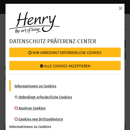
×
Anmelden | Registrieren
SPRACHAUSWAHL
EN
DE
DATENSCHUTZ-PRÄFERENZ-CENTER
KAROTTE
 NUR UNBEDINGT ERFORDERLICHE COOKIES
 ALLE COOKIES AKZEPTIEREN
HENRYPEDIA >
Karotte
Informationen zu Cookies
KNABBERN WIE DIE
Unbedingt erforderliche Cookies
KARNICKEL!
Analyse Cookies
Cookies von Drittanbietern
Informationen zu Cookies