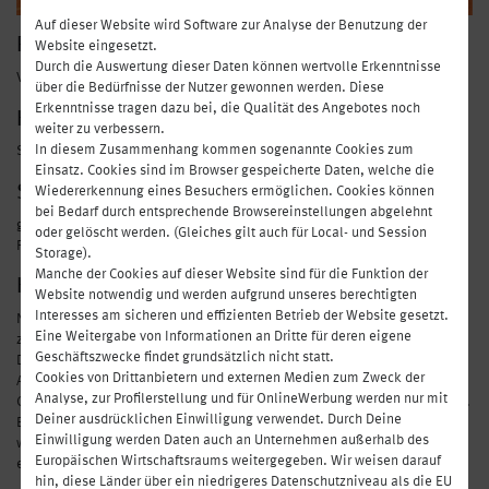
Auf dieser Website wird Software zur Analyse der Benutzung der
REICH AN
Website eingesetzt.
Durch die Auswertung dieser Daten können wertvolle Erkenntnisse
Vitamin A, Beta-Caronit, Vitamin B
über die Bedürfnisse der Nutzer gewonnen werden. Diese
Erkenntnisse tragen dazu bei, die Qualität des Angebotes noch
HERKUNFT
weiter zu verbessern.
In diesem Zusammenhang kommen sogenannte Cookies zum
Südeuropa
Einsatz. Cookies sind im Browser gespeicherte Daten, welche die
SAISON / ERNTE
Wiedererkennung eines Besuchers ermöglichen. Cookies können
bei Bedarf durch entsprechende Browsereinstellungen abgelehnt
ganzes Jahr erhältlich
oder gelöscht werden. (Gleiches gilt auch für Local- und Session
Freilandkarotten: Mai bis November
Storage).
Manche der Cookies auf dieser Website sind für die Funktion der
HAST DU SCHON GEWUSST?
Website notwendig und werden aufgrund unseres berechtigten
Interesses am sicheren und effizienten Betrieb der Website gesetzt.
Nicht nur Kaninchen kann man mit Karotten ein Lächeln ins Gesicht
Eine Weitergabe von Informationen an Dritte für deren eigene
zaubern. Auch für uns Menschen ist das sonnige Gemüse ein Lichtblick:
Geschäftszwecke findet grundsätzlich nicht statt.
Das leuchtendes Orange ist einfach schön.
Cookies von Drittanbietern und externen Medien zum Zweck der
Außerdem fördert es die Gesundheit, denn es kommt von den
Analyse, zur Profilerstellung und für OnlineWerbung werden nur mit
Carotinoiden, die im Körper in wertvolles Vitamin A umgewandelt werden.
Deiner ausdrücklichen Einwilligung verwendet. Durch Deine
Ein Tipp: Sollen Karotten länger als eine Woche im Kühlschrank gelagert
Einwilligung werden Daten auch an Unternehmen außerhalb des
werden, bitte das Kraut entfernen, weil es der Rübe Nährstoffe und Saft
Europäischen Wirtschaftsraums weitergegeben. Wir weisen darauf
entzieht!
hin, diese Länder über ein niedrigeres Datenschutzniveau als die EU