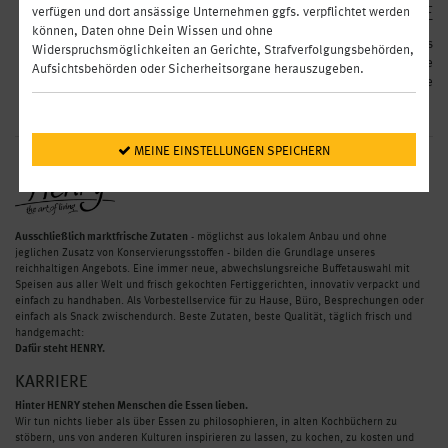
HENRY PRODUKTE
verfügen und dort ansässige Unternehmen ggfs. verpflichtet werden
können, Daten ohne Dein Wissen und ohne
Sakura Salat mit Shrimps
Widerspruchsmöglichkeiten an Gerichte, Strafverfolgungsbehörden,
Sommer Gemüse
Aufsichtsbehörden oder Sicherheitsorgane herauszugeben.
Karotten-Ingwer Suppe
 MEINE EINSTELLUNGEN SPEICHERN
Ausschließlich marktfrische Zutaten
- möglichst aus lokalem Anbau und ohne
jeglichen Zusatz von Konservierungsstoffen - bilden die Grundlage unseres
reichhaltigen Angebots. Eine immer neue, abwechslungsreiche Buffetauswahl mit
Speisen aus aller Welt und frisch gekochten Fertiggerichten, innovativ verpackt und
einfach zu handhaben. Als Vorbestellservice für zu Hause, Büro, Besprechungen oder
einfach als Snack zwischendurch. Beste Zutaten, beste Qualität, täglich frisch und
handgemacht:
Dafür steht HENRY.
KARRIERE
Hinter HENRY stehen Menschen die Essen lieben.
Wir tun nichts lieber als über Essen zu philosophieren, in alten Kochbüchern zu
stöbern, uns von anderen Kulturen inspirieren zu lassen, zu kochen, zu kosten und