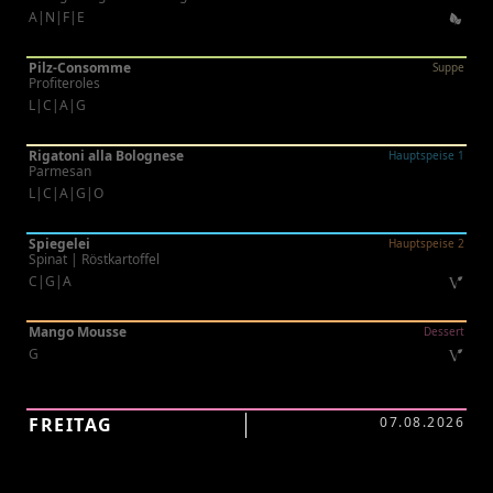
A|N|F|E
Pilz-Consomme
Suppe
Profiteroles
L|C|A|G
Rigatoni alla Bolognese
Hauptspeise 1
Parmesan
L|C|A|G|O
Spiegelei
Hauptspeise 2
Spinat | Röstkartoffel
C|G|A
Mango Mousse
Dessert
G
FREITAG
07.08.2026