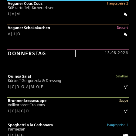
Veganer Cous Cous
Hauptspeise 2
Süßkartoffel| Kichererbsen
L|A|M
Veganer Schokokuchen
Dessert
A|H|O
DONNERSTAG
13.08.2026
Quinoa Salat
Salatbar
Kürbis I Gorgonzola & Dressing
L|C|D|G|A|M|O|F
Brunnenkressesuppe
Suppe
Vollkornbrot Croutons
L|C|A|G|O
Spaghetti a la Carbonara
Hauptspeise 1
Parmesan
L|C|A|G