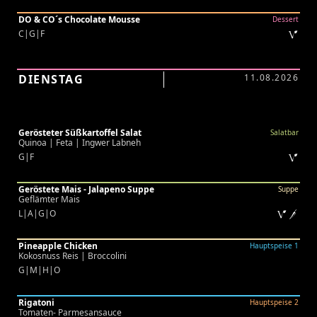
DO & CO´s Chocolate Mousse
Dessert
C|G|F
DIENSTAG
11.08.2026
Gerösteter Süßkartoffel Salat
Salatbar
Quinoa | Feta | Ingwer Labneh
G|F
Geröstete Mais - Jalapeno Suppe
Suppe
Geflämter Mais
L|A|G|O
Pineapple Chicken
Hauptspeise 1
Kokosnuss Reis | Broccolini
G|M|H|O
Rigatoni
Hauptspeise 2
Tomaten- Parmesansauce