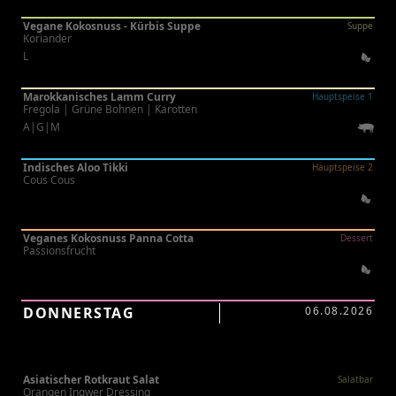
Vegane Kokosnuss - Kürbis Suppe
Suppe
Koriander
L
Marokkanisches Lamm Curry
Hauptspeise 1
Fregola | Grüne Bohnen | Karotten
A|G|M
Indisches Aloo Tikki
Hauptspeise 2
Cous Cous
Veganes Kokosnuss Panna Cotta
Dessert
Passionsfrucht
DONNERSTAG
06.08.2026
Asiatischer Rotkraut Salat
Salatbar
Orangen Ingwer Dressing