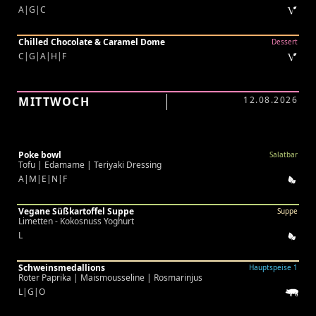
A|G|C
Chilled Chocolate & Caramel Dome
Dessert
C|G|A|H|F
MITTWOCH
12.08.2026
Poke bowl
Salatbar
Tofu | Edamame | Teriyaki Dressing
A|M|E|N|F
Vegane Süßkartoffel Suppe
Suppe
Limetten - Kokosnuss Yoghurt
L
Schweinsmedallions
Hauptspeise 1
Roter Paprika | Maismousseline | Rosmarinjus
L|G|O