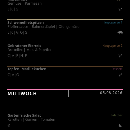
Gemüse | Parmesan
L|C|G
Schweinefiletspitzen
Hauptspeise 1
Pfeffersauce | Rahmerdäpfel | Ofengemüse
L|C|A|O|G
Gebratener Eierreis
Hauptspeise 2
Brokollini | Mais & Paprika
C|A|R|N|F
Topfen- Marillekuchen
Dessert
C|A|G
MITTWOCH
05.08.2026
Gartenfrische Salat
Salatbar
Karotten | Gurken | Tomaten
Ø