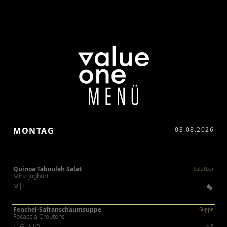
MONTAG
03.08.2026
Quinoa Tabouleh Salat
Salatbar
Minz Joghurt
M|F
Fenchel-Safranschaumsuppe
Suppe
Focaccia Croutons
L|G|A|O