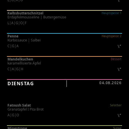
Kalbsbutterschnitzel
Hauptspeise 1
Erdäpfelmousseline | Buttergemüse
L|A|G|O|F
Penne
Hauptspeise 2
Kürbissauce | Salbei
C|G|A
Mandelkuchen
Dessert
karamellisierte Äpfel
C|A|G|H
DIENSTAG
04.08.2026
Fatoush Salat
Salatbar
Granatapfel I Pita Brot
A|G|O
Minestrone
Suppe