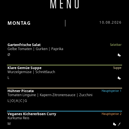
MONTAG
10.08.2026
Gartenfrische Salat
Salatbar
Gelbe Tomaten | Gurken | Paprika
Ø
Klare Gemüe Suppe
Suppe
Wurzelgemüse | Schnittlauch
L
Hühner Piccata
Hauptspeise 1
Tomaten Linguine | Kapern-Zitronensauce | Zucchini
L|O|A|C|G
Veganes Kichererbsen Curry
Hauptspeise 2
Kurkuma Reis
M