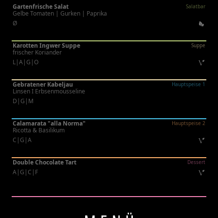
Gartenfrische Salat
Salatbar
Gelbe Tomaten | Gurken | Paprika
Ø
Karotten Ingwer Suppe
Suppe
frischer Koriander
L|A|G|O
Gebratener Kabeljau
Hauptspeise 1
Linsen I Erbsenmousseline
D|G|M
Calamarata "alla Norma"
Hauptspeise 2
Ricotta & Basilikum
C|G|A
Double Chocolate Tart
Dessert
A|G|C|F