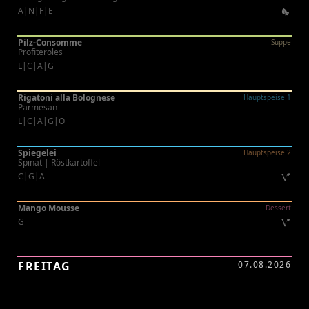
A|N|F|E
Pilz-Consomme
Suppe
Profiteroles
L|C|A|G
Rigatoni alla Bolognese
Hauptspeise 1
Parmesan
L|C|A|G|O
Spiegelei
Hauptspeise 2
Spinat | Röstkartoffel
C|G|A
Mango Mousse
Dessert
G
FREITAG
07.08.2026