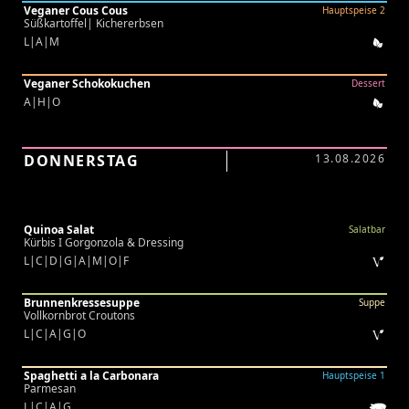
Veganer Cous Cous
Hauptspeise 2
Süßkartoffel| Kichererbsen
L|A|M
Veganer Schokokuchen
Dessert
A|H|O
DONNERSTAG
13.08.2026
Quinoa Salat
Salatbar
Kürbis I Gorgonzola & Dressing
L|C|D|G|A|M|O|F
Brunnenkressesuppe
Suppe
Vollkornbrot Croutons
L|C|A|G|O
Spaghetti a la Carbonara
Hauptspeise 1
Parmesan
L|C|A|G