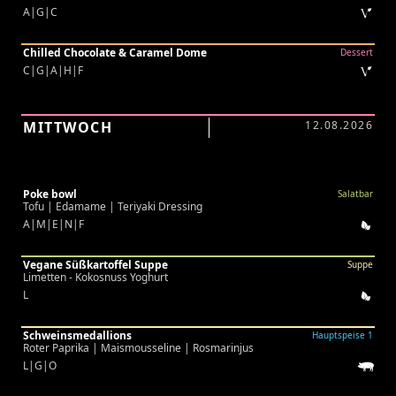
A|G|C
Chilled Chocolate & Caramel Dome
Dessert
C|G|A|H|F
MITTWOCH
12.08.2026
Poke bowl
Salatbar
Tofu | Edamame | Teriyaki Dressing
A|M|E|N|F
Vegane Süßkartoffel Suppe
Suppe
Limetten - Kokosnuss Yoghurt
L
Schweinsmedallions
Hauptspeise 1
Roter Paprika | Maismousseline | Rosmarinjus
L|G|O