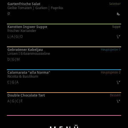
Gartenfrische Salat
Salatbar
Gelbe Tomaten | Gurken | Paprika
Ø
Karotten Ingwer Suppe
Suppe
frischer Koriander
L|A|G|O
Gebratener Kabeljau
Hauptspeise 1
Linsen I Erbsenmousseline
D|G|M
Calamarata "alla Norma"
Hauptspeise 2
Ricotta & Basilikum
C|G|A
Double Chocolate Tart
Dessert
A|G|C|F