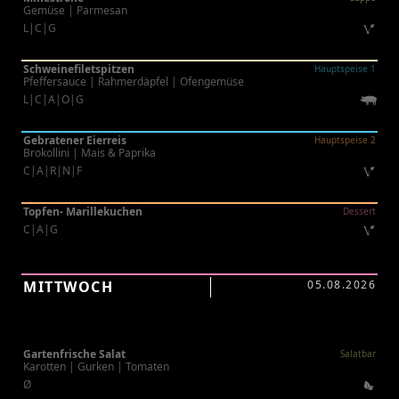
Gemüse | Parmesan
L|C|G
Schweinefiletspitzen
Hauptspeise 1
Pfeffersauce | Rahmerdäpfel | Ofengemüse
L|C|A|O|G
Gebratener Eierreis
Hauptspeise 2
Brokollini | Mais & Paprika
C|A|R|N|F
Topfen- Marillekuchen
Dessert
C|A|G
MITTWOCH
05.08.2026
Gartenfrische Salat
Salatbar
Karotten | Gurken | Tomaten
Ø