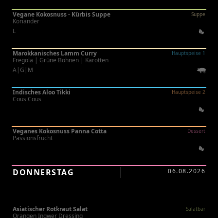
Vegane Kokosnuss - Kürbis Suppe
Suppe
Koriander
L
Marokkanisches Lamm Curry
Hauptspeise 1
Fregola | Grüne Bohnen | Karotten
A|G|M
Indisches Aloo Tikki
Hauptspeise 2
Cous Cous
Veganes Kokosnuss Panna Cotta
Dessert
Passionsfrucht
DONNERSTAG
06.08.2026
Asiatischer Rotkraut Salat
Salatbar
Orangen Ingwer Dressing