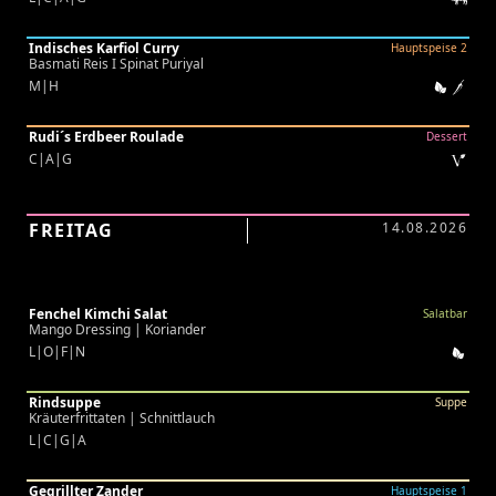
Indisches Karfiol Curry
Hauptspeise 2
Basmati Reis I Spinat Puriyal
M|H
Rudi´s Erdbeer Roulade
Dessert
C|A|G
FREITAG
14.08.2026
Fenchel Kimchi Salat
Salatbar
Mango Dressing | Koriander
L|O|F|N
Rindsuppe
Suppe
Kräuterfrittaten | Schnittlauch
L|C|G|A
Gegrillter Zander
Hauptspeise 1