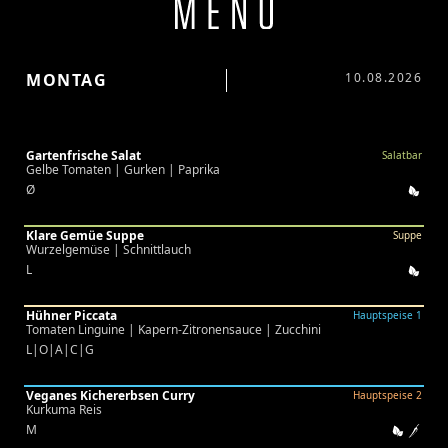
MONTAG
10.08.2026
Gartenfrische Salat
Salatbar
Gelbe Tomaten | Gurken | Paprika
Ø
Klare Gemüe Suppe
Suppe
Wurzelgemüse | Schnittlauch
L
Hühner Piccata
Hauptspeise 1
Tomaten Linguine | Kapern-Zitronensauce | Zucchini
L|O|A|C|G
Veganes Kichererbsen Curry
Hauptspeise 2
Kurkuma Reis
M