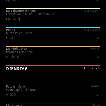
Kalbsbutterschnitzel
Hauptspeise 1
Erdäpfelmousseline | Buttergemüse
L|A|G|O|F
Penne
Hauptspeise 2
Kürbissauce | Salbei
C|G|A
Mandelkuchen
Dessert
karamellisierte Äpfel
C|A|G|H
DIENSTAG
04.08.2026
Fatoush Salat
Salatbar
Granatapfel I Pita Brot
A|G|O
Minestrone
Suppe