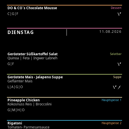
DO & CO´s Chocolate Mousse
Dessert
C|G|F
DIENSTAG
11.08.2026
Gerösteter Süßkartoffel Salat
Salatbar
Quinoa | Feta | Ingwer Labneh
G|F
Geröstete Mais - Jalapeno Suppe
Suppe
Geflämter Mais
L|A|G|O
Pineapple Chicken
Hauptspeise 1
Kokosnuss Reis | Broccolini
G|M|H|O
Rigatoni
Hauptspeise 2
Tomaten- Parmesansauce